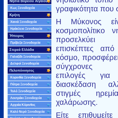
Νησιά Βορείου Αιγαίου
γραφικότητα που 
Κως Ξενοδοχεία
Κρήτη
Η Μύκονος εί
Χανιά Ξενοδοχεία
κοσμοπολίτικο 
Ηράκλειο Ξενοδοχεία
Ήπειρος
προσελκύει χ
Πρέβεζα Ξενοδοχεία
επισκέπτες από
Στερεά Ελλάδα
κόσμο, προσφέρει
Γαλαξίδι Ξενοδοχεία
Δελφοί Ξενοδοχεία
σύγχρονες αν
Πελοπόννησος
επιλογές για
Κορινθία Ξενοδοχεία
διασκέδαση α
Πάτρα Ξενοδοχεία
στιγμές ηρεμ
Τολό Ξενοδοχεία
Λουτράκι Ξενοδοχεία
χαλάρωσης.
Αρχαία Κόρινθος
Καλό Νερό Ξενοδοχεία
Είτε επιθυμείτ