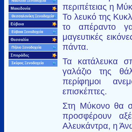
Ναύπλιο Ξενοδοχεία
περιπέτειας η Μύκ
Μακεδονία
Το λευκό της Κυκλ
Θεσσαλονίκη Ξενοδοχεία
Εύβοια
το απέραντο γα
Εύβοια Ξενοδοχεία
μαγευτικές εικόν
Θεσσαλία
πάντα.
Πήλιο Ξενοδοχεία
Σποράδες
Τα κατάλευκα σπ
Σκύρος Ξενοδοχεία
γαλάζιο της θά
περίφημοι ανε
επισκέπτες.
Στη Μύκονο θα σ
προσφέρουν αξέ
Αλευκάντρα, η Άν